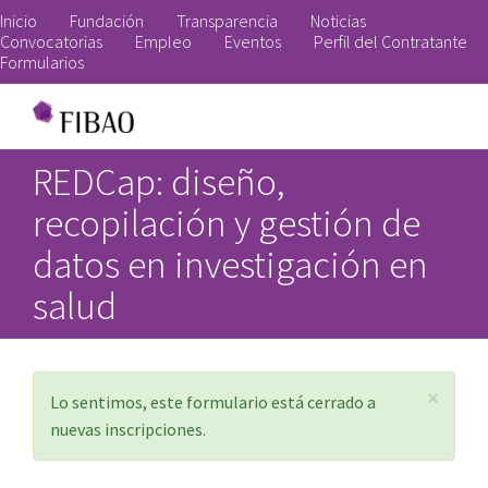
Pasar
Fundación
Inicio
Fundación
Transparencia
Noticias
al
Convocatorias
Empleo
Eventos
Perfil del Contratante
Formularios
contenido
principal
REDCap: diseño,
recopilación y gestión de
datos en investigación en
salud
×
Mensaje
Lo sentimos, este formulario está cerrado a
de
nuevas inscripciones.
estado